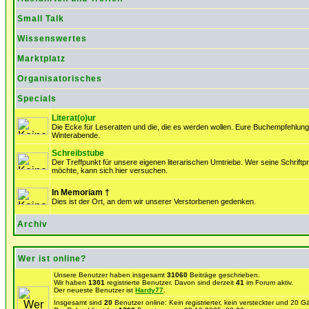
Small Talk
Wissenswertes
Marktplatz
Organisatorisches
Specials
Literat(o)ur
Die Ecke für Leseratten und die, die es werden wollen. Eure Buchempfehlung
Winterabende.
Schreibstube
Der Treffpunkt für unsere eigenen literarischen Umtriebe. Wer seine Schrif
möchte, kann sich hier versuchen.
In Memoriam
†
Dies ist der Ort, an dem wir unserer Verstorbenen gedenken.
Archiv
Wer ist online?
Unsere Benutzer haben insgesamt
31060
Beiträge geschrieben.
Wir haben
1301
registrierte Benutzer. Davon sind derzeit
41
im Forum aktiv.
Der neueste Benutzer ist
Hardy77
.
Insgesamt sind
20
Benutzer online: Kein registrierter, kein versteckter und 20 