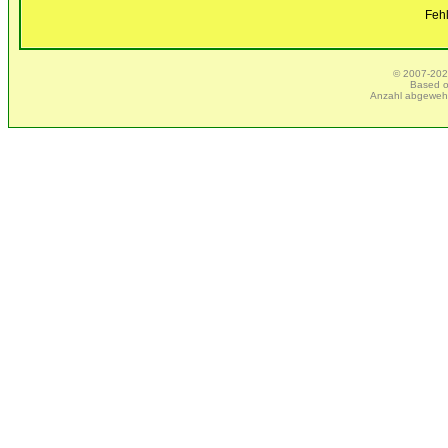
Feh
© 2007-2025
Based 
Anzahl abgeweh