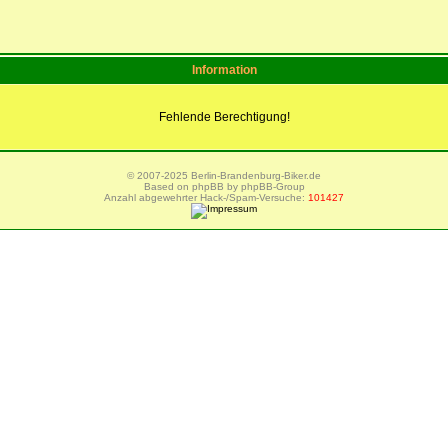
Information
Fehlende Berechtigung!
© 2007-2025 Berlin-Brandenburg-Biker.de
Based on phpBB by phpBB-Group
Anzahl abgewehrter Hack-/Spam-Versuche:
101427