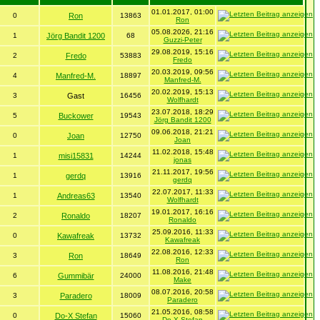
01.01.2017, 01:00
0
Ron
13863
Ron
05.08.2026, 21:16
1
Jörg Bandit 1200
68
Guzzi-Peter
29.08.2019, 15:16
2
Fredo
53883
Fredo
20.03.2019, 09:56
4
Manfred-M.
18897
Manfred-M.
20.02.2019, 15:13
3
Gast
16456
Wolfhardt
23.07.2018, 18:29
5
Buckower
19543
Jörg Bandit 1200
09.06.2018, 21:21
0
Joan
12750
Joan
11.02.2018, 15:48
1
misi15831
14244
jonas
21.11.2017, 19:56
1
gerdq
13916
gerdq
22.07.2017, 11:33
1
Andreas63
13540
Wolfhardt
19.01.2017, 16:16
2
Ronaldo
18207
Ronaldo
25.09.2016, 11:33
0
Kawafreak
13732
Kawafreak
22.08.2016, 12:33
3
Ron
18649
Ron
11.08.2016, 21:48
6
Gummibär
24000
Make
08.07.2016, 20:58
3
Paradero
18009
Paradero
21.05.2016, 08:58
0
Do-X Stefan
15060
Do-X Stefan