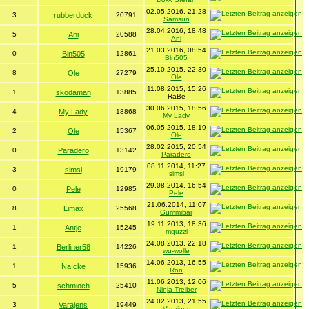
02.05.2016, 21:28
3
rubberduck
20791
Samsun
28.04.2016, 18:48
5
Ani
20588
Ani
21.03.2016, 08:54
0
Bln505
12861
Bln505
25.10.2015, 22:30
8
Ole
27279
Ole
11.08.2015, 15:26
1
skodaman
13885
RaBe
30.06.2015, 18:56
4
My Lady
18868
My Lady
06.05.2015, 18:19
2
Ole
15367
Ole
28.02.2015, 20:54
0
Paradero
13142
Paradero
08.11.2014, 11:27
3
simsi
19179
simsi
29.08.2014, 16:54
0
Pele
12985
Pele
21.06.2014, 11:07
8
Limax
25568
Gummibär
19.11.2013, 18:36
1
Antje
15245
mguzzi
24.08.2013, 22:18
1
Berliner58
14226
wu-wolle
14.06.2013, 16:55
1
NaIcke
15936
Ron
11.06.2013, 12:06
5
schmioch
25410
Ninja-Treiber
24.02.2013, 21:55
3
Varajens
19449
Varajens