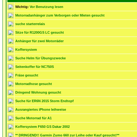
Wichtig:
Vor Benutzung lesen
Motorradanhänger zum Verborgen oder Mieten gesucht
suche starterrelais
Sitze für R1200GS LC gesucht
Anhänger für zwei Motorräder
Koffersystem
Suche Helm für Übungszwecke
Seitenkoffer für NC750S
Fräse gesucht
Motorradhose gesucht
Dringend Wohnung gesucht
Suche für ER6N 2015 Storm Endtopf
Ausrangiertes iPhone leihweise
Suche Motorrad für A1
Koffersystem F650 GS Dakar 2002
** DRINGEND!! Garmin Zumo 660 zur Leihe oder Kauf gesucht!**