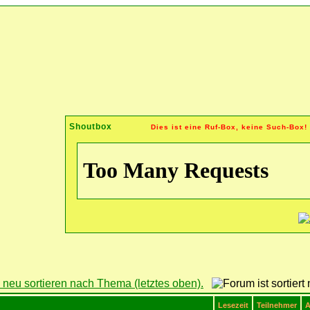
Shoutbox
Dies ist eine Ruf-Box, keine Such-Box!
Lesezeit
Teilnehmer
A