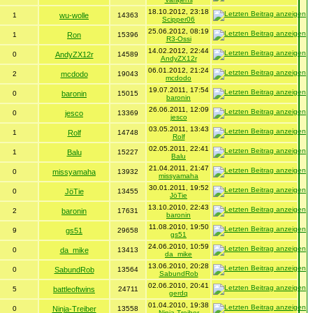
18.10.2012, 23:18
1
wu-wolle
14363
Scipper06
25.06.2012, 08:19
1
Ron
15396
R3-Ossi
14.02.2012, 22:44
0
AndyZX12r
14589
AndyZX12r
06.01.2012, 21:24
2
mcdodo
19043
mcdodo
19.07.2011, 17:54
0
baronin
15015
baronin
26.06.2011, 12:09
0
jesco
13369
jesco
03.05.2011, 13:43
1
Rolf
14748
Rolf
02.05.2011, 22:41
1
Balu
15227
Balu
21.04.2011, 21:47
0
missyamaha
13932
missyamaha
30.01.2011, 19:52
0
JöTie
13455
JöTie
13.10.2010, 22:43
2
baronin
17631
baronin
11.08.2010, 19:50
9
gs51
29658
gs51
24.06.2010, 10:59
0
da_mike
13413
da_mike
13.06.2010, 20:28
0
SabundRob
13564
SabundRob
02.06.2010, 20:41
5
battleoftwins
24711
gerdq
01.04.2010, 19:38
0
Ninja-Treiber
13558
Ninja-Treiber