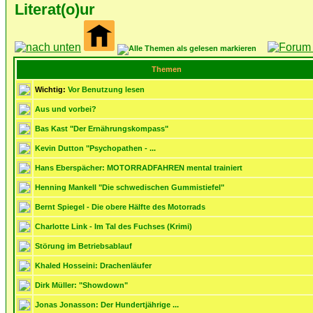
Literat(o)ur
Themen
Wichtig:
Vor Benutzung lesen
Aus und vorbei?
Bas Kast "Der Ernährungskompass"
Kevin Dutton "Psychopathen - ...
Hans Eberspächer: MOTORRADFAHREN mental trainiert
Henning Mankell "Die schwedischen Gummistiefel"
Bernt Spiegel - Die obere Hälfte des Motorrads
Charlotte Link - Im Tal des Fuchses (Krimi)
Störung im Betriebsablauf
Khaled Hosseini: Drachenläufer
Dirk Müller: "Showdown"
Jonas Jonasson: Der Hundertjährige ...