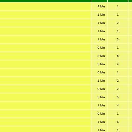
2 Min
1
1 Min
1
1 Min
2
1 Min
1
1 Min
3
0 Min
1
3 Min
6
2 Min
4
0 Min
1
1 Min
2
0 Min
2
2 Min
5
1 Min
4
0 Min
1
1 Min
4
1 Min
1