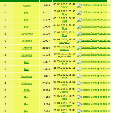
05.08.2013, 15:31
0
Admin
13625
Admin
20.02.2026, 03:35
0
Ron
9026
Ron
05.10.2023, 06:56
1
Ron
39209
Sk8
04.04.2023, 20:50
0
Ron
10920
Ron
25.01.2020, 15:24
2
Largeman
18176
Ron
04.08.2019, 19:43
0
Varajens
12037
Varajens
23.07.2019, 21:50
7
Gatower
21815
raischo
15.05.2019, 11:18
4
Varajens
19122
legrandalex
23.02.2019, 02:15
0
Ron
12337
Ron
25.04.2018, 13:16
1
Ron
16496
Joan
13.04.2018, 08:20
1
Varajens
14821
Ron
09.04.2016, 08:51
4
Gatower
25535
Eva
25.09.2015, 15:09
3
JöTie
19116
Gatower
29.07.2015, 00:20
0
Ron
14974
Ron
13.04.2015, 21:59
3
Ron
19218
Powerhusky
21.02.2015, 08:33
0
Ron
15414
Ron