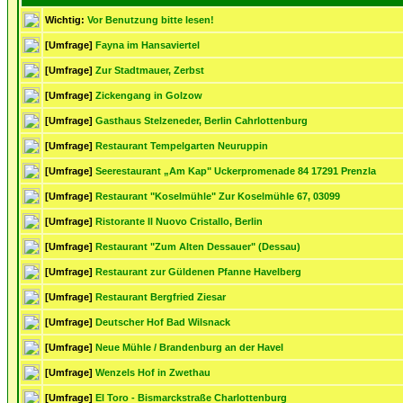
Wichtig:
Vor Benutzung bitte lesen!
[Umfrage]
Fayna im Hansaviertel
[Umfrage]
Zur Stadtmauer, Zerbst
[Umfrage]
Zickengang in Golzow
[Umfrage]
Gasthaus Stelzeneder, Berlin Cahrlottenburg
[Umfrage]
Restaurant Tempelgarten Neuruppin
[Umfrage]
Seerestaurant „Am Kap" Uckerpromenade 84 17291 Prenzla
[Umfrage]
Restaurant "Koselmühle" Zur Koselmühle 67, 03099
[Umfrage]
Ristorante Il Nuovo Cristallo, Berlin
[Umfrage]
Restaurant "Zum Alten Dessauer" (Dessau)
[Umfrage]
Restaurant zur Güldenen Pfanne Havelberg
[Umfrage]
Restaurant Bergfried Ziesar
[Umfrage]
Deutscher Hof Bad Wilsnack
[Umfrage]
Neue Mühle / Brandenburg an der Havel
[Umfrage]
Wenzels Hof in Zwethau
[Umfrage]
El Toro - Bismarckstraße Charlottenburg