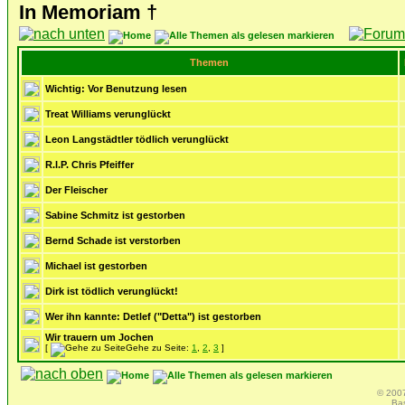
In Memoriam
†
Themen
Wichtig:
Vor Benutzung lesen
Treat Williams verunglückt
Leon Langstädtler tödlich verunglückt
R.I.P. Chris Pfeiffer
Der Fleischer
Sabine Schmitz ist gestorben
Bernd Schade ist verstorben
Michael ist gestorben
Dirk ist tödlich verunglückt!
Wer ihn kannte: Detlef ("Detta") ist gestorben
Wir trauern um Jochen
[
Gehe zu Seite:
1
,
2
,
3
]
© 2007
Ba