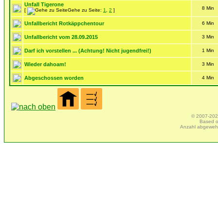
Unfall Tigerone
8 Min
[
Gehe zu Seite:
1
,
2
]
Unfallbericht Rotkäppchentour
6 Min
Unfallbericht vom 28.09.2015
3 Min
Darf ich vorstellen ... (Achtung! Nicht jugendfrei!)
1 Min
Wieder dahoam!
3 Min
Abgeschossen worden
4 Min
© 2007-2025
Based 
Anzahl abgeweh