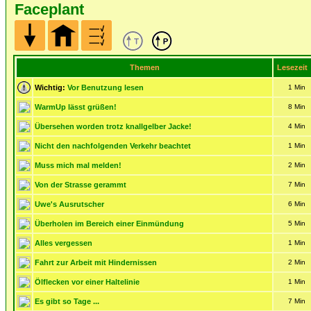
Faceplant
Themen
Lesezeit
Wichtig:
Vor Benutzung lesen
1 Min
WarmUp lässt grüßen!
8 Min
Übersehen worden trotz knallgelber Jacke!
4 Min
Nicht den nachfolgenden Verkehr beachtet
1 Min
Muss mich mal melden!
2 Min
Von der Strasse gerammt
7 Min
Uwe's Ausrutscher
6 Min
Überholen im Bereich einer Einmündung
5 Min
Alles vergessen
1 Min
Fahrt zur Arbeit mit Hindernissen
2 Min
Ölflecken vor einer Haltelinie
1 Min
Es gibt so Tage ...
7 Min