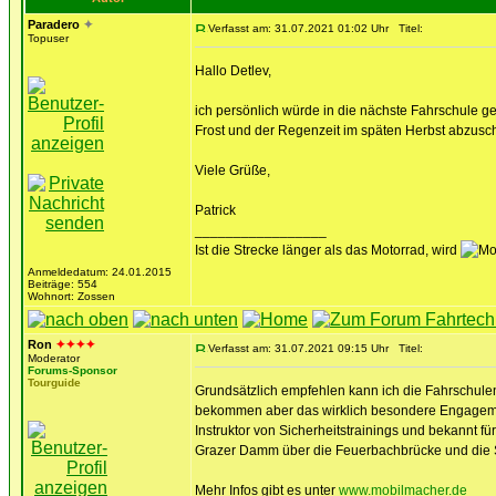
Paradero
✦
Verfasst am: 31.07.2021 01:02 Uhr
Titel:
Topuser
Hallo Detlev,
ich persönlich würde in die nächste Fahrschule 
Frost und der Regenzeit im späten Herbst abzusc
Viele Grüße,
Patrick
_________________
Ist die Strecke länger als das Motorrad, wird
Anmeldedatum: 24.01.2015
Beiträge: 554
Wohnort: Zossen
Ron
✦✦✦✦
Verfasst am: 31.07.2021 09:15 Uhr
Titel:
Moderator
Forums-Sponsor
Tourguide
Grundsätzlich empfehlen kann ich die Fahrschulen 
bekommen aber das wirklich besondere Engagement
Instruktor von Sicherheitstrainings und bekannt f
Grazer Damm über die Feuerbachbrücke und die Sch
Mehr Infos gibt es unter
www.mobilmacher.de