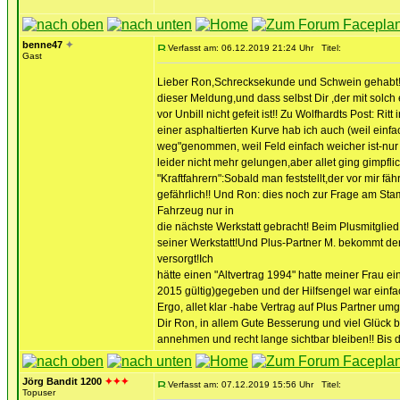
benne47
✦
Verfasst am: 06.12.2019 21:24 Uhr
Titel:
Gast
Lieber Ron,Schrecksekunde und Schwein gehabt!!
dieser Meldung,und dass selbst Dir ,der mit solch
vor Unbill nicht gefeit ist!! Zu Wolfhardts Post: Rit
einer asphaltierten Kurve hab ich auch (weil einfa
weg"genommen, weil Feld einfach weicher ist-nur 
leider nicht mehr gelungen,aber allet ging gimpf
"Kraftfahrern":Sobald man feststellt,der vor mir fähr
gefährlich!! Und Ron: dies noch zur Frage am St
Fahrzeug nur in
die nächste Werkstatt gebracht! Beim Plusmitglie
seiner Werkstatt!Und Plus-Partner M. bekommt de
versorgt!Ich
hätte einen "Altvertrag 1994" hatte meiner Frau ei
2015 gültig)gegeben und der Hilfsengel war einfa
Ergo, allet klar -habe Vertrag auf Plus Partner umge
Dir Ron, in allem Gute Besserung und viel Glück
annehmen und recht lange sichtbar bleiben!! Bis
Jörg Bandit 1200
✦✦✦
Verfasst am: 07.12.2019 15:56 Uhr
Titel:
Topuser