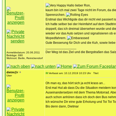
Hallo lieber Ron,
kaum bin ich mal zwei Tage nicht im Forum, da die
Sperenzchen.
Erstmal das Wichtigste das dir nicht viel passiert 
Ich hatte selber bei der Heimfahrt auf dem Stadtrin
doppelt, das ich dreimal übersehen wurde und die
wieder vor das Auto setzen und signalisieren ob e
Mopedfahrern.
Gute Besserung für Dich und die Kuh, sowie liebe
_________________
Der Weg ist das Ziel und die Bergstraßen das Salz
Anmeldedatum: 20.06.2011
Beiträge: 690
Wohnort: Berlin, Reinickendorf
dietm@r
✦
Verfasst am: 10.12.2019 10:23 Uhr
Titel:
User
Oh man ey, das hört sich ja echt krass an...
Erst mal Hut ab dass Du die Situation meistern ko
Auseinandersetzen mit dem Thema Motorrad. Aber wi
auch schon anhören dass ich doch den Bus nehmen 
Ich wünsche Dir eine gute Erholung und Toi Toi Toi
Bis denn dann, Dietmar