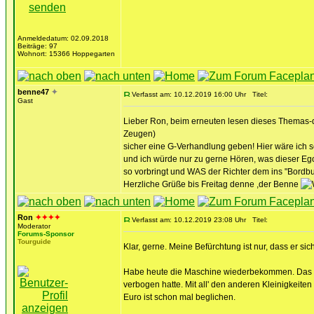
Anmeldedatum: 02.09.2018
Beiträge: 97
Wohnort: 15366 Hoppegarten
benne47
✦
Verfasst am: 10.12.2019 16:00 Uhr
Titel:
Gast
Lieber Ron, beim erneuten lesen dieses Themas-den
Zeugen)
sicher eine G-Verhandlung geben! Hier wäre ich se
und ich würde nur zu gerne Hören, was dieser Egois
so vorbringt und WAS der Richter dem ins "Bordbuc
Herzliche Grüße bis Freitag denne ,der Benne
Ron
✦✦✦✦
Verfasst am: 10.12.2019 23:08 Uhr
Titel:
Moderator
Forums-Sponsor
Tourguide
Klar, gerne. Meine Befürchtung ist nur, dass er s
Habe heute die Maschine wiederbekommen. Das Nö
verbogen hatte. Mit all' den anderen Kleinigkeiten
Euro ist schon mal beglichen.