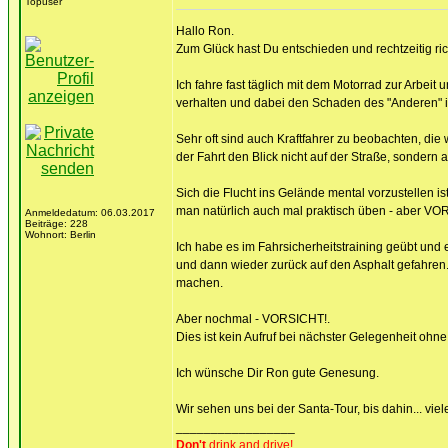
Topuser
Hallo Ron.
Zum Glück hast Du entschieden und rechtzeitig ric
Ich fahre fast täglich mit dem Motorrad zur Arbeit
verhalten und dabei den Schaden des "Anderen" 
Sehr oft sind auch Kraftfahrer zu beobachten, die
der Fahrt den Blick nicht auf der Straße, sondern
Sich die Flucht ins Gelände mental vorzustellen is
man natürlich auch mal praktisch üben - aber 
Anmeldedatum: 06.03.2017
Beiträge: 228
Wohnort: Berlin
Ich habe es im Fahrsicherheitstraining geübt und 
und dann wieder zurück auf den Asphalt gefahren.
machen.
Aber nochmal - VORSICHT!.
Dies ist kein Aufruf bei nächster Gelegenheit ohn
Ich wünsche Dir Ron gute Genesung.
Wir sehen uns bei der Santa-Tour, bis dahin... vie
_________________
Don't
drink and drive!