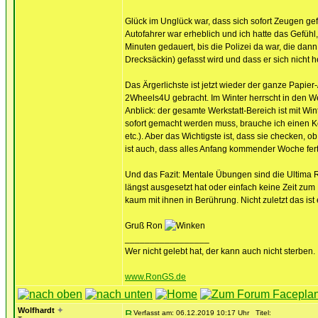
Glück im Unglück war, dass sich sofort Zeugen 
Autofahrer war erheblich und ich hatte das Gefühl,
Minuten gedauert, bis die Polizei da war, die dann
Drecksäckin) gefasst wird und dass er sich nich
Das Ärgerlichste ist jetzt wieder der ganze Papier
2Wheels4U gebracht. Im Winter herrscht in den Wer
Anblick: der gesamte Werkstatt-Bereich ist mit Wi
sofort gemacht werden muss, brauche ich einen Ko
etc.). Aber das Wichtigste ist, dass sie checken, 
ist auch, dass alles Anfang kommender Woche ferti
Und das Fazit: Mentale Übungen sind die Ultima R
längst ausgesetzt hat oder einfach keine Zeit zu
kaum mit ihnen in Berührung. Nicht zuletzt das is
Gruß Ron
_________________
Wer nicht gelebt hat, der kann auch nicht sterben.
www.RonGS.de
Wolfhardt
✦
Verfasst am: 06.12.2019 10:17 Uhr
Titel: