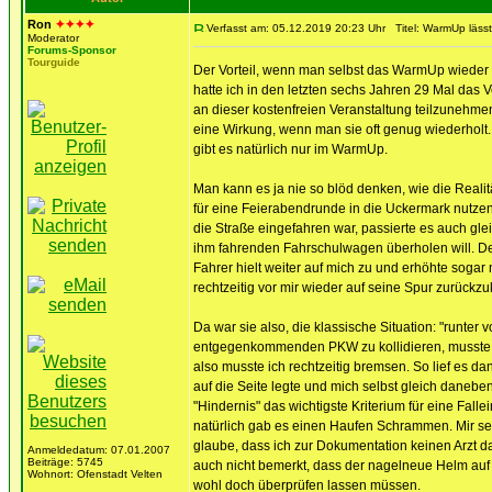
Ron
✦✦✦✦
Verfasst am: 05.12.2019 20:23 Uhr
Titel: WarmUp lässt
Moderator
Forums-Sponsor
Tourguide
Der Vorteil, wenn man selbst das WarmUp wieder un
hatte ich in den letzten sechs Jahren 29 Mal das
an dieser kostenfreien Veranstaltung teilzunehme
eine Wirkung, wenn man sie oft genug wiederholt.
gibt es natürlich nur im WarmUp.
Man kann es ja nie so blöd denken, wie die Realit
für eine Feierabendrunde in die Uckermark nutzen
die Straße eingefahren war, passierte es auch gl
ihm fahrenden Fahrschulwagen überholen will. 
Fahrer hielt weiter auf mich zu und erhöhte sog
rechtzeitig vor mir wieder auf seine Spur zurückz
Da war sie also, die klassische Situation: "runte
entgegenkommenden PKW zu kollidieren, musste ich
also musste ich rechtzeitig bremsen. So lief es 
auf die Seite legte und mich selbst gleich dane
"Hindernis" das wichtigste Kriterium für eine Fal
natürlich gab es einen Haufen Schrammen. Mir selb
glaube, dass ich zur Dokumentation keinen Arzt da
Anmeldedatum: 07.01.2007
Beiträge: 5745
auch nicht bemerkt, dass der nagelneue Helm auf 
Wohnort: Ofenstadt Velten
wohl doch überprüfen lassen müssen.