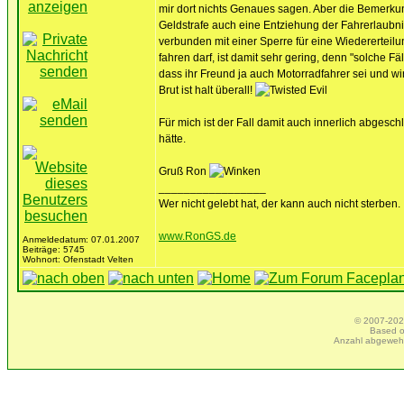
mir dort nichts Genaues sagen. Aber die Bemerku
Geldstrafe auch eine Entziehung der Fahrerlaubn
verbunden mit einer Sperre für eine Wiedererteilu
fahren darf, ist damit sehr gering, denn "solche 
dass ihr Freund ja auch Motorradfahrer sei und wi
Brut ist halt überall!
Für mich ist der Fall damit auch innerlich abges
hätte.
Gruß Ron
_________________
Wer nicht gelebt hat, der kann auch nicht sterben.
www.RonGS.de
Anmeldedatum: 07.01.2007
Beiträge: 5745
Wohnort: Ofenstadt Velten
© 2007-2025
Based 
Anzahl abgeweh