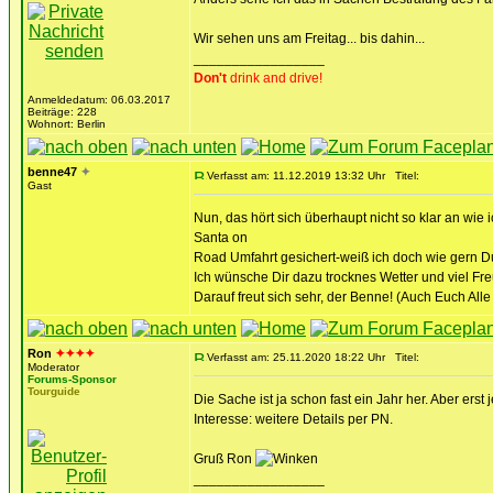
Wir sehen uns am Freitag... bis dahin...
_________________
Don't
drink and drive!
Anmeldedatum: 06.03.2017
Beiträge: 228
Wohnort: Berlin
benne47
✦
Verfasst am: 11.12.2019 13:32 Uhr
Titel:
Gast
Nun, das hört sich überhaupt nicht so klar an wi
Santa on
Road Umfahrt gesichert-weiß ich doch wie gern Du
Ich wünsche Dir dazu trocknes Wetter und viel Fre
Darauf freut sich sehr, der Benne! (Auch Euch Al
Ron
✦✦✦✦
Verfasst am: 25.11.2020 18:22 Uhr
Titel:
Moderator
Forums-Sponsor
Tourguide
Die Sache ist ja schon fast ein Jahr her. Aber ers
Interesse: weitere Details per PN.
Gruß Ron
_________________