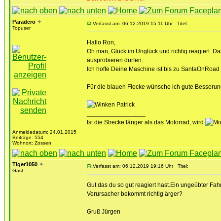
Paradero
✦
Verfasst am: 06.12.2019 15:11 Uhr
Titel:
Topuser
Hallo Ron,
Oh man, Glück im Unglück und richtig reagiert. 
ausprobieren dürfen.
Ich hoffe Deine Maschine ist bis zu SantaOnRoad 
Für die blauen Flecke wünsche ich gute Besserun
Patrick
_________________
Ist die Strecke länger als das Motorrad, wird
Anmeldedatum: 24.01.2015
Beiträge: 554
Wohnort: Zossen
Tiger1050
✦
Verfasst am: 06.12.2019 19:16 Uhr
Titel:
Gast
Gut das du so gut reagiert hast.Ein ungeübter Fahre
Verursacher bekommt richtig ärger?
Gruß Jürgen