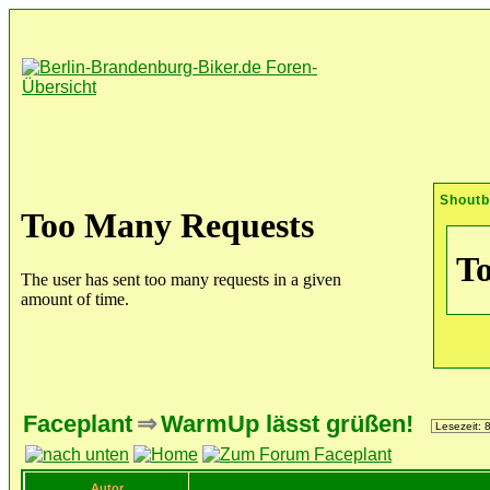
Shout
Faceplant
⇒
WarmUp lässt grüßen!
Lesezeit: 
Autor