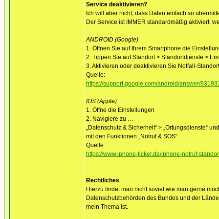
Service deaktivieren?
Ich will aber nicht, dass Daten einfach so übermit
Der Service ist IMMER standardmäßig aktiviert, wer
ANDROID (Google)
1. Öffnen Sie auf Ihrem Smartphone die Einstellu
2. Tippen Sie auf Standort > Standortdienste > E
3. Aktivieren oder deaktivieren Sie Notfall-Stando
Quelle:
https://support.google.com/android/answer/931
IOS (Apple)
1. Öffne die Einstellungen
2. Navigiere zu …
„Datenschutz & Sicherheit“ > „Ortungsdienste“ un
mit den Funktionen „Notruf & SOS“.
Quelle:
https://www.iphone-ticker.de/iphone-notruf-stand
Rechtliches
Hierzu findet man nicht soviel wie man gerne möch
Datenschutzbehörden des Bundes und der Länder (D
mein Thema ist.