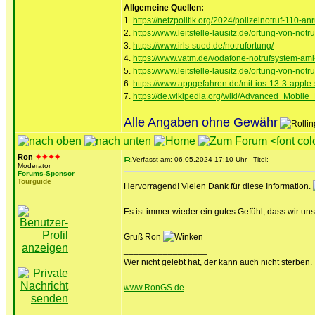
Allgemeine Quellen:
1.
https://netzpolitik.org/2024/polizeinotruf-110-a
2.
https://www.leitstelle-lausitz.de/ortung-von-not
3.
https://www.irls-sued.de/notrufortung/
4.
https://www.vatm.de/vodafone-notrufsystem-aml-
5.
https://www.leitstelle-lausitz.de/ortung-von-not
6.
https://www.appgefahren.de/mit-ios-13-3-apple-s
7.
https://de.wikipedia.org/wiki/Advanced_Mobile
Alle Angaben ohne Gewähr
Ron
✦✦✦✦
Verfasst am: 06.05.2024 17:10 Uhr
Titel:
Moderator
Forums-Sponsor
Tourguide
Hervorragend! Vielen Dank für diese Information.
Es ist immer wieder ein gutes Gefühl, dass wir un
Gruß Ron
_________________
Wer nicht gelebt hat, der kann auch nicht sterben.
www.RonGS.de